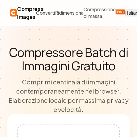
Compress
Compressione
Itali
Converti
Ridimensiona
PRO
Images
di massa
Compressore Batch di
Immagini Gratuito
Comprimi centinaia di immagini
contemporaneamente nel browser.
Elaborazione locale per massima privacy
e velocità.