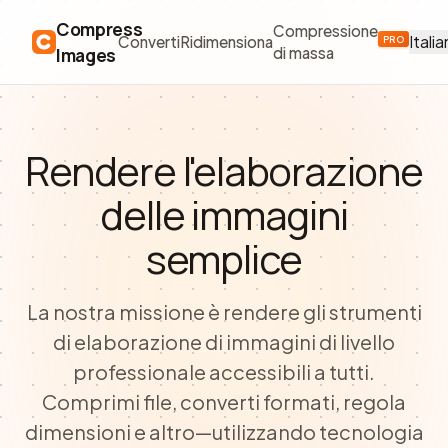
Compress
Compressione
Itali
Converti
Ridimensiona
PRO
Images
di massa
Rendere l'elaborazione
delle immagini
semplice
La nostra missione è rendere gli strumenti
di elaborazione di immagini di livello
professionale accessibili a tutti.
Comprimi file, converti formati, regola
dimensioni e altro—utilizzando tecnologia