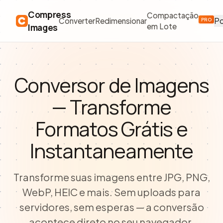
Compress
Compactação
Po
Converter
Redimensionar
PRO
Images
em Lote
Conversor de Imagens
— Transforme
Formatos Grátis e
Instantaneamente
Transforme suas imagens entre JPG, PNG,
WebP, HEIC e mais. Sem uploads para
servidores, sem esperas — a conversão
acontece direto no seu navegador.