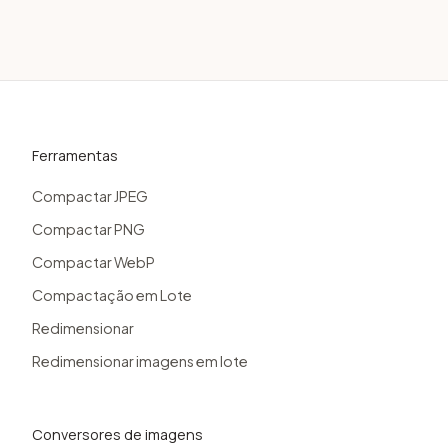
recomendamos arquivos com menos de
20MB. Não há limite no número de arquivos
que você pode converter em uma sessão.
Ferramentas
Compactar JPEG
Compactar PNG
Compactar WebP
Compactação em Lote
Redimensionar
Redimensionar imagens em lote
Conversores de imagens