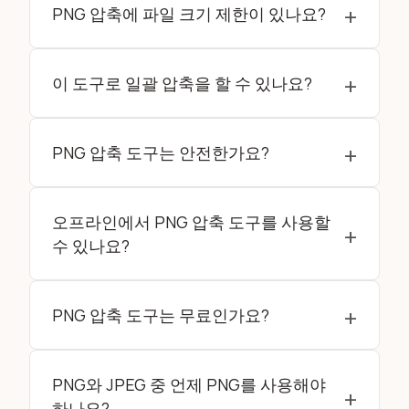
+
서 직접 PNG 이미지를 압축하므로 최소한의 화질
PNG 압축에 파일 크기 제한이 있나요?
손실과 최대 압축률을 보장합니다.
최대 50MB까지 PNG 이미지를 업로드할 수 있습
+
니다. 최상의 성능을 위해 한 번에 20MB 이하의 이
이 도구로 일괄 압축을 할 수 있나요?
미지를 압축하는 것을 권장합니다. 시스템은 대용
량 파일을 처리하도록 설계되었지만, 작은 배치가
네! 한 세션에서 제한 없이 여러 PNG 이미지를 압축
더 빠른 처리를 보장합니다.
+
할 수 있습니다.
PNG 압축 도구는 안전한가요?
절대적으로 안전합니다. 모든 압축이 브라우저에서
로컬로 수행되므로 이미지가 서버에 업로드되지 않
오프라인에서 PNG 압축 도구를 사용할
+
습니다. 이러한 로컬 처리는 데이터가 기기를 떠나
수 있나요?
지 않기 때문에 프라이버시와 보안을 보장합니다.
네, 웹 앱이 로드되면 완전히 오프라인으로 작동하
+
므로 인터넷 연결 없이도 PNG 이미지를 압축할 수
PNG 압축 도구는 무료인가요?
있습니다.
네, 저희 PNG 압축 도구로 PNG 파일을 완전히 무료
로 압축할 수 있습니다. 비용 없이 필요한 만큼 PNG
PNG와 JPEG 중 언제 PNG를 사용해야
+
를 압축하세요.
하나요?